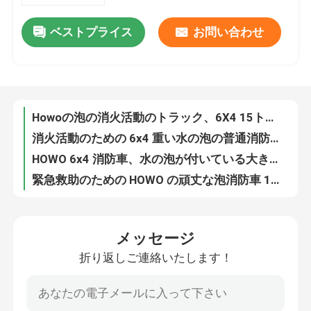
ベストプライス
お問い合わせ
HOWO 15000lの泡の消防車の多機能の頑丈な赤い色
工場旅行
Howoの泡の消火活動のトラック、6X4 15トンの重い救助エンジン
消火活動のための 6x4 重い水の泡の普通消防車 15000L 容量
品質管理
HOWO 6x4 消防車、水の泡が付いている大きい普通消防車 15000L
緊急救助のための HOWO の頑丈な泡消防車 17000L
私達に連絡しなさい
多機能の頑丈な 276KW 泡消防車トラック 17 トン 6X4
中国良質 HOWO 6*4 LARGE SIZE 17000L 水泡の消防車
引用を要求しなさい
ISUZU 4x2 水の泡の消防救助車は緊急救助のための小型 4 トン
ISUZU の小型水タンカーの泡の普通消防車 4 トン 6 の車輪 ISO9001 の証明
緊急救助消防車
ISUZU 139KW 泡普通消防車、泡水が付いている 4x2 4000L 小型消防車
メッセージ
泡が付いている小型 190 HP ISUZU 4X2 4000L 消防車
折り返しご連絡いたします！
泡消防車
中国の経済的な 190 HP ISUZU 4X2 4000 リットルの泡の消防車
卸売ミニ 88KW ISUZU 2 トンの水と泡タンク消防車
ドライパウダー消防車
ミニ 120HP 6輪 ISUZU 2000L 水と泡タンク 消防エンジン