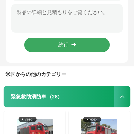
中国 ミニ 88KW いすゞ 2000L 泡水消火車両
2000L液体タンク ISUZU 2トン ミニ泡タンク 消防車
給水塔消防車
SINOTRUK HOWO 5 トン クレーンが付いている重い緊急救助消防車 4x2
多機能 SINOTRUK 普通消防車、5t クレーンが付いている重い救助の消防装置
貯水槽消防車
350hp緊急救助消防車の赤い色のディーゼル燃料のタイプ
SINOTRUK の頑丈なレスキュー トラック、6 の動かされた道の救助の緊急車両
ガスRC消防車
大型消防車
米国からの他のカテゴリー
ライトレスキュー消防車
緊急救助消防車
(28)
森林消防車
救急車