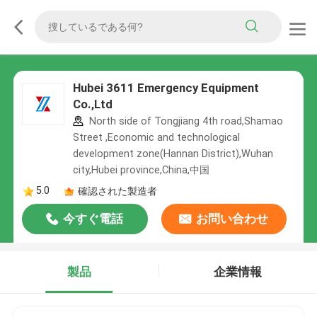
Hubei 3611 Emergency Equipment
Co.,Ltd
North side of Tongjiang 4th road,Shamao
Street ,Economic and technological
development zone(Hannan District),Wuhan
city,Hubei province,China,中国
5.0
確認された製造者
今すぐ電話
お問い合わせ
製品
企業情報