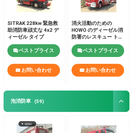
クローラ式ドーザ
SITRAK 228kw 緊急救
消火活動のための
助消防車頑丈な 4x2 デ
HOWO のディーゼル消
エンジニアリング緊急車両
ィーゼル タイプ
防署のレスキュー トラ
ック 4x2 350hp
ベストプライス
ベストプライス
お問い合わせ
お問い合わせ
泡消防車
(59)