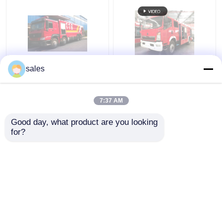
sales
339kw 消火活動の緊急
多目的に噴霧する道の
救助のための 25 トンの
ための HOWO の赤い色
水タンクの普通消防車
の水タンクの普通消防
7:37 AM
車 4000L 容量
ベストプライス
ベストプライス
Good day, what product are you looking 
for?
お問い合わせ
お問い合わせ
多くを見て下さい