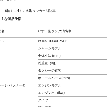
すゞ 6輪ミニ4トン水泡タンカー消防車
、
主な製品仕様
品名
いすゞ泡タンク消防車
デル
WHG5100GXFPM35
シャーシモデル
全体寸法 (mm)
総重量（kg）
タクシーの乗客
ホイールベース(mm)
ャーシ パラメータ
エンジンモデル
エンジン出力(kw)
タイヤ