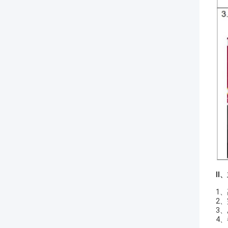
Ⅱ
、
1
2
3
4