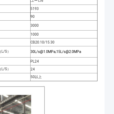
ユーロ6
5193
90
3000
1000
CB20.10/15.30
L/S）
30L/s@1.0MPa
;
15L/s@2.0MPa
PL24
L/S）
24
50以上