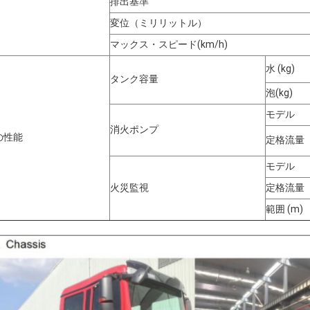
排出基準
変位（ミリリットル）
マックス・スピード
(
km/h
)
水 (kg)
タンク容量
泡(kg)
モデル
消火ポンプ
の性能
定格流量（
モデル
火災監視
定格流量（
範囲 (m)