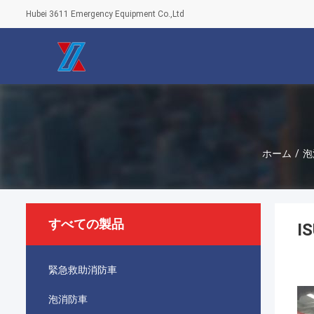
Hubei 3611 Emergency Equipment Co.,Ltd
ホーム
/
泡
すべての製品
I
緊急救助消防車
泡消防車