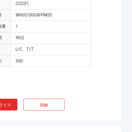
CCC(F)
号
WHG5100GXFPM35
数量
1
間
90日
L/C、T/T
力
500
ライス
接触