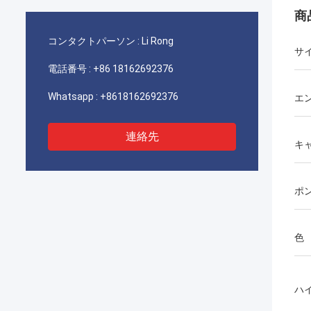
商
コンタクトパーソン :
Li Rong
サ
電話番号 :
+86 18162692376
Whatsapp :
+8618162692376
エ
連絡先
キ
ポ
色
ハ