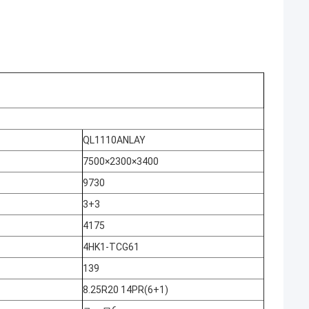
QL1110ANLAY
7500×2300×3400
9730
3+3
4175
4HK1-TCG61
139
8.25R20 14PR(6+1)