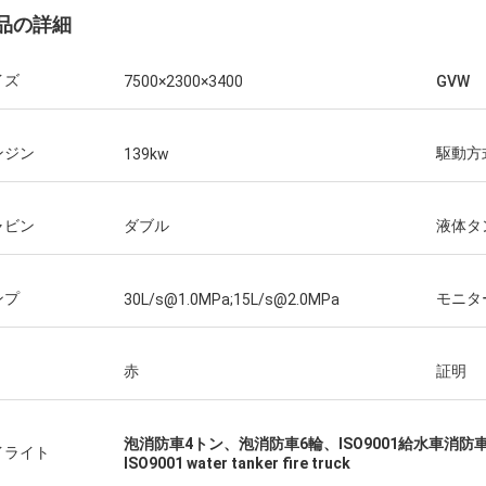
品の詳細
イズ
7500×2300×3400
GVW
ンジン
駆動方
139kw
ャビン
ダブル
液体タ
ンプ
モニタ
30L/s@1.0MPa;15L/s@2.0MPa
赤
証明
泡消防車4トン、泡消防車6輪、ISO9001給水車消防
イライト
ISO9001 water tanker fire truck