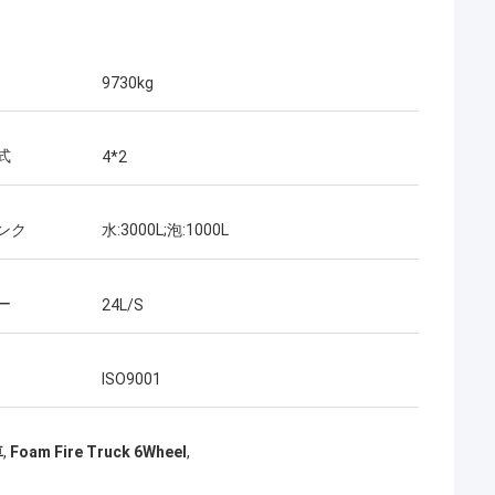
9730kg
式
4*2
ンク
水:3000L;泡:1000L
ー
24L/S
ISO9001
車
,
Foam Fire Truck 6Wheel
,