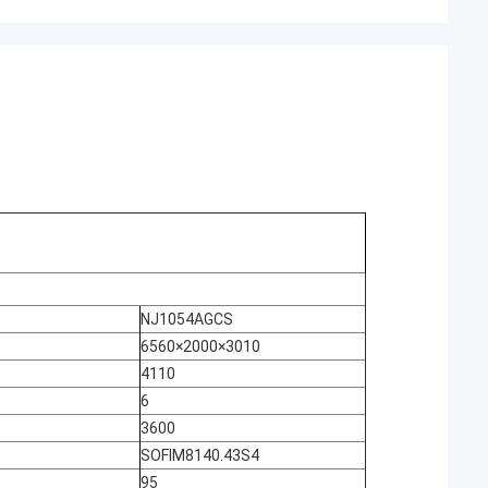
NJ1054AGCS
6560×2000×3010
4110
6
3600
SOFIM8140.43S4
95