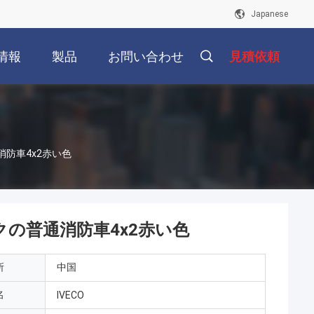
Japanese
情報
製品
お問い合わせ
見積依頼
消防車4x2赤い色
ックの普通消防車4x2赤い色
所
中国
名
IVECO