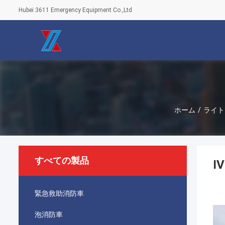
Hubei 3611 Emergency Equipment Co.,Ltd
ホーム
/
ライト
すべての製品
I
緊急救助消防車
泡消防車