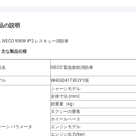
品の説明
 IVECO 95KW 4*2 レスキュー消防車
、
主な製品仕様
品名
IVECO 緊急救助消防車
デル
WHG5041TXFJY10E
シャーシモデル
全体寸法 (mm)
総重量（kg）
タクシーの乗客
ホイールベース
ャーシ パラメータ
エンジンモデル
エンジン出力(kw)