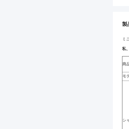
製
ミニ
私
商
モ
シ