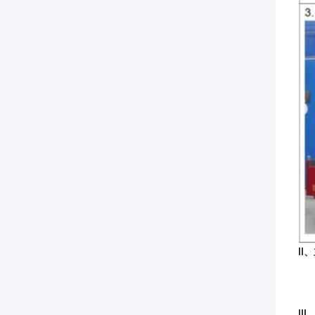
Ⅱ
、
Ⅲ