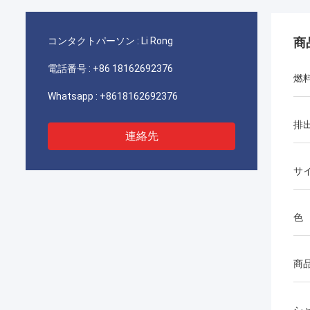
コンタクトパーソン :
Li Rong
商
電話番号 :
+86 18162692376
燃
Whatsapp :
+8618162692376
排
連絡先
サ
色
商