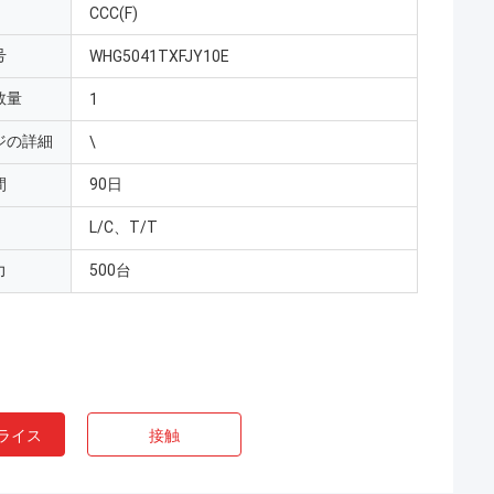
CCC(F)
号
WHG5041TXFJY10E
数量
1
ジの詳細
\
間
90日
L/C、T/T
力
500台
ライス
接触