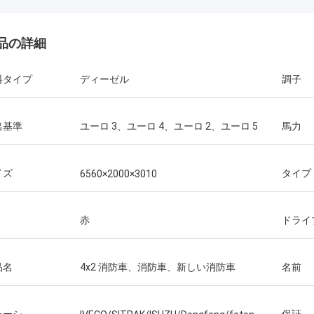
品の詳細
料タイプ
ディーゼル
調子
出基準
ユーロ 3、ユーロ 4、ユーロ 2、ユーロ 5
馬力
イズ
タイプ
6560×2000×3010
赤
ドライ
品名
4x2 消防車、消防車、新しい消防車
名前