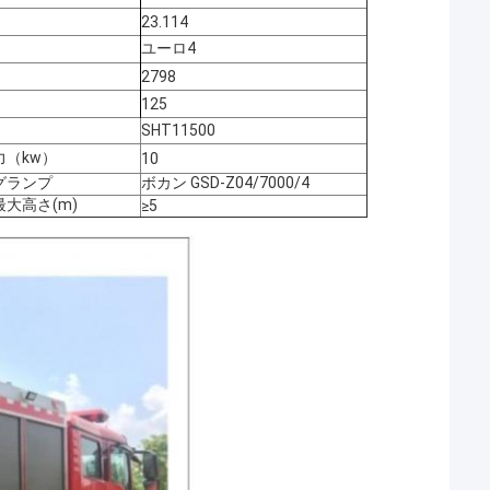
23.114
ユーロ4
2798
125
SHT11500
（kw）
10
グランプ
ボカン GSD-Z04/7000/4
大高さ(m)
≥
5