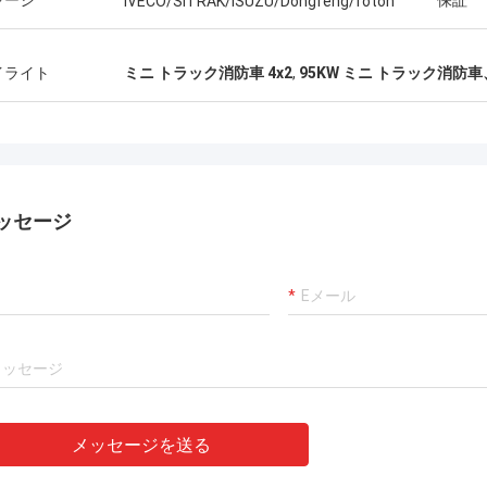
ャーシ
保証
IVECO/SITRAK/ISUZU/Dongfeng/foton
イライト
ミニ トラック消防車 4x2
,
95KW ミニ トラック消防車
ッセージ
メッセージを送る