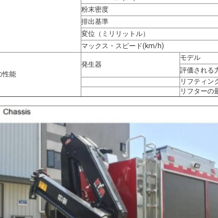
粉末密度
排出基準
変位（ミリリットル）
マックス・スピード
(
km/h
)
モデル
発生器
評価される力
の性能
リフティン
リフターの最