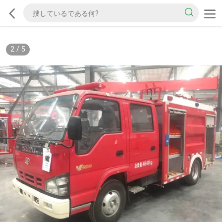
2
/
5