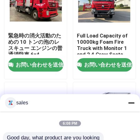
工場旅行
緊急時の消火活動のた
Full Load Capacity of
品質管理
めの 10 トンの泡のレ
10000kg Foam Fire
スキュー エンジンの普
Truck with Monitor 1
通消防車 6x4
and 2 4 Crew Seats
私達に連絡しなさい
お問い合わせを送信
お問い合わせを送信
引用を要求しなさい
緊急救助消防車
sales
泡消防車
6:08 PM
ドライパウダー消防車
Good day, what product are you looking 