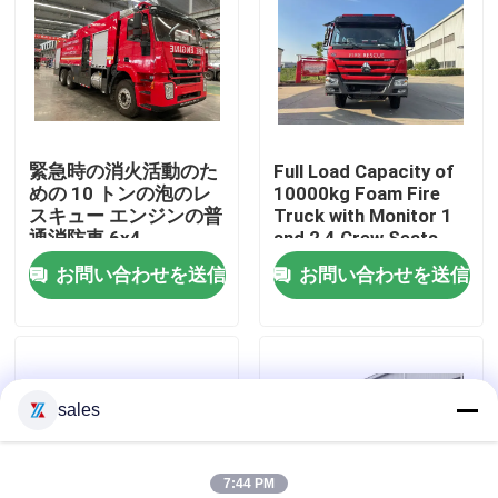
工場旅行
品質管理
緊急時の消火活動のた
Full Load Capacity of
めの 10 トンの泡のレ
10000kg Foam Fire
私達に連絡しなさい
スキュー エンジンの普
Truck with Monitor 1
通消防車 6x4
and 2 4 Crew Seats
お問い合わせを送信
お問い合わせを送信
引用を要求しなさい
緊急救助消防車
sales
泡消防車
ドライパウダー消防車
7:44 PM