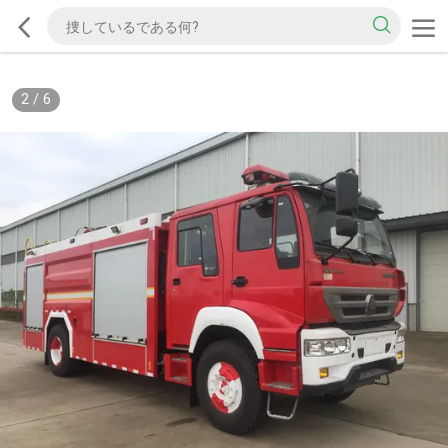
2
/
6