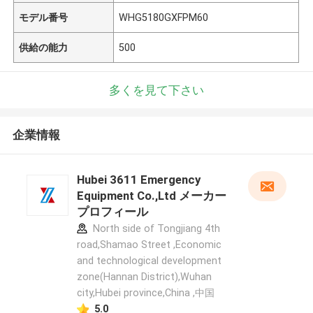
モデル番号
WHG5180GXFPM60
供給の能力
500
多くを見て下さい
企業情報
Hubei 3611 Emergency
Equipment Co.,Ltd メーカー
プロフィール
North side of Tongjiang 4th
road,Shamao Street ,Economic
and technological development
zone(Hannan District),Wuhan
city,Hubei province,China ,中国
5.0