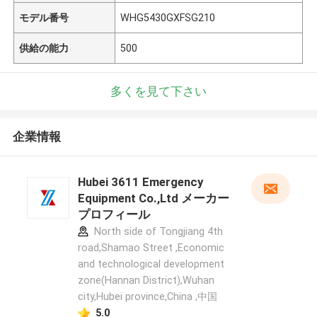
モデル番号
WHG5430GXFSG210
供給の能力
500
多くを見て下さい
企業情報
Hubei 3611 Emergency
Equipment Co.,Ltd メーカー
プロフィール
North side of Tongjiang 4th
road,Shamao Street ,Economic
and technological development
zone(Hannan District),Wuhan
city,Hubei province,China ,中国
5.0