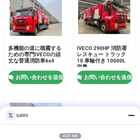
工場旅行
品質管理
多機能の道に噴霧する
IVECO 290HP 消防署
ための専門IVECOの頑
レスキュー トラック
私達に連絡しなさい
丈な普通消防車6x4
10 車輪付き 10000L
容量
お問い合わせを送信
お問い合わせを送信
引用を要求しなさい
緊急救助消防車
sales
泡消防車
ドライパウダー消防車
4:27 AM