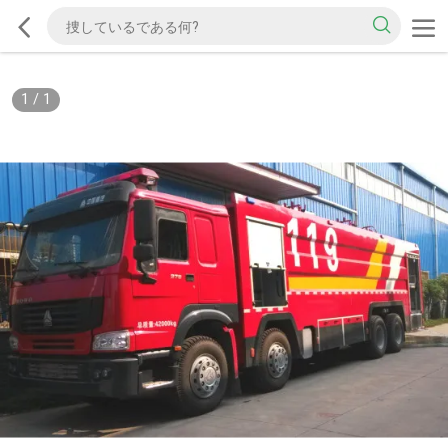
1
/
1