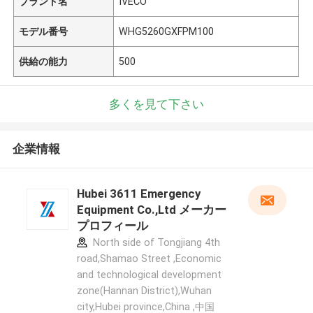
ブランド名
IVECO
モデル番号
WHG5260GXFPM100
供給の能力
500
多くを見て下さい
企業情報
Hubei 3611 Emergency
Equipment Co.,Ltd メーカー
プロフィール
North side of Tongjiang 4th
road,Shamao Street ,Economic
and technological development
zone(Hannan District),Wuhan
city,Hubei province,China ,中国