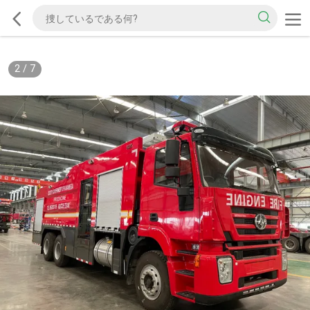
2
/
7