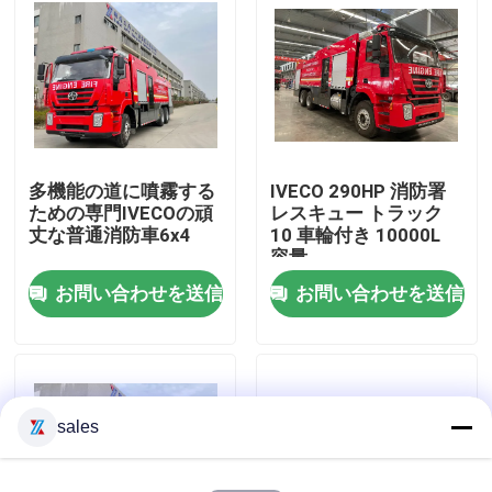
工場旅行
品質管理
多機能の道に噴霧する
IVECO 290HP 消防署
私達に連絡しなさい
ための専門IVECOの頑
レスキュー トラック
丈な普通消防車6x4
10 車輪付き 10000L
容量
引用を要求しなさい
お問い合わせを送信
お問い合わせを送信
緊急救助消防車
泡消防車
sales
ドライパウダー消防車