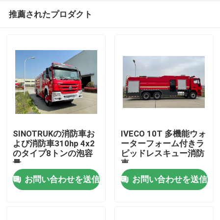
推薦されたプロダクト
SINOTRUKの消防車お
IVECO 10T 多機能ウォ
よび消防車310hp 4x2
ーターフォーム付きラ
のタイプ8トンの泡容
ピッドレスキュー消防
家
量
車
お問い合わせを送信
お問い合わせを送信
プロダクト
私達について