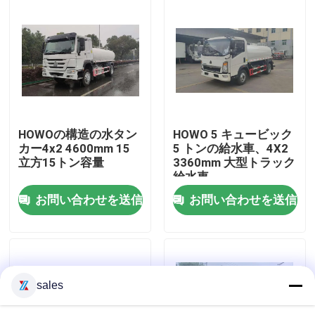
工場旅行
品質管理
私達に連絡しなさい
HOWOの構造の水タン
HOWO 5 キュービック
カー4x2 4600mm 15
5 トンの給水車、4X2
立方15トン容量
3360mm 大型トラック
引用を要求しなさい
給水車
お問い合わせを送信
お問い合わせを送信
緊急救助消防車
泡消防車
sales
ドライパウダー消防車