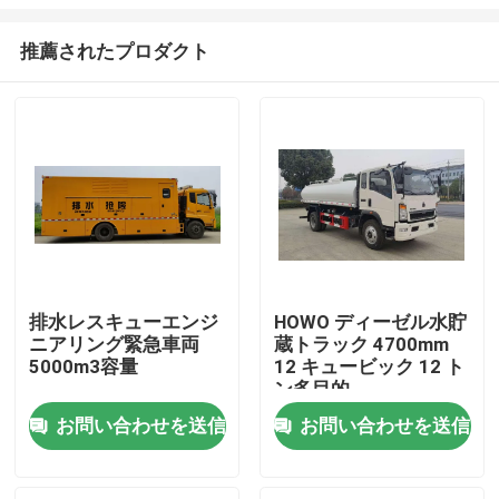
推薦されたプロダクト
排水レスキューエンジ
HOWO ディーゼル水貯
ニアリング緊急車両
蔵トラック 4700mm
家
5000m3容量
12 キュービック 12 ト
ン多目的
プロダクト
お問い合わせを送信
お問い合わせを送信
私達について