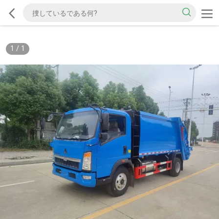
1
/
1