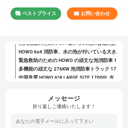
ベストプライス
お問い合わせ
HOWO 15000lの泡の消防車の多機能の頑丈な赤い色
工場旅行
Howoの泡の消火活動のトラック、6X4 15トンの重い救助エンジン
消火活動のための 6x4 重い水の泡の普通消防車 15000L 容量
品質管理
HOWO 6x4 消防車、水の泡が付いている大きい普通消防車 15000L
緊急救助のための HOWO の頑丈な泡消防車 17000L
私達に連絡しなさい
多機能の頑丈な 276KW 泡消防車トラック 17 トン 6X4
中国良質 HOWO 6*4 LARGE SIZE 17000L 水泡の消防車
引用を要求しなさい
ISUZU 4x2 水の泡の消防救助車は緊急救助のための小型 4 トン
ISUZU の小型水タンカーの泡の普通消防車 4 トン 6 の車輪 ISO9001 の証明
緊急救助消防車
ISUZU 139KW 泡普通消防車、泡水が付いている 4x2 4000L 小型消防車
メッセージ
泡が付いている小型 190 HP ISUZU 4X2 4000L 消防車
折り返しご連絡いたします！
泡消防車
中国の経済的な 190 HP ISUZU 4X2 4000 リットルの泡の消防車
卸売ミニ 88KW ISUZU 2 トンの水と泡タンク消防車
ドライパウダー消防車
ミニ 120HP 6輪 ISUZU 2000L 水と泡タンク 消防エンジン