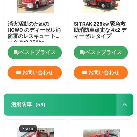
クローラ式ドーザ
消火活動のための
SITRAK 228kw 緊急救
HOWO のディーゼル消
助消防車頑丈な 4x2 デ
エンジニアリング緊急車両
防署のレスキュー トラ
ィーゼル タイプ
ック 4x2 350hp
ベストプライス
ベストプライス
お問い合わせ
お問い合わせ
泡消防車
(59)