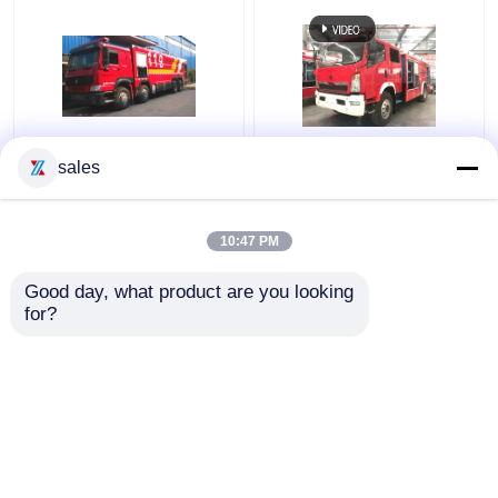
339kw 消火活動の緊急
多目的に噴霧する道の
sales
救助のための 25 トンの
ための HOWO の赤い色
水タンクの普通消防車
の水タンクの普通消防
車 4000L 容量
10:47 PM
ベストプライス
ベストプライス
Good day, what product are you looking 
for?
お問い合わせ
お問い合わせ
多くを見て下さい