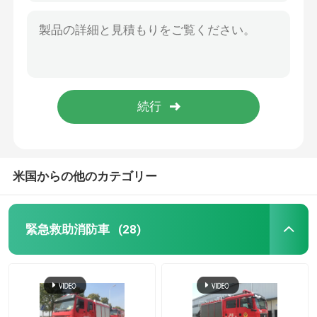
中国 ミニ 88KW いすゞ 2000L 泡水消火車両
2000L液体タンク ISUZU 2トン ミニ泡タンク 消防車
給水塔消防車
SINOTRUK HOWO 5 トン クレーンが付いている重い緊急救助消防車 4x2
多機能 SINOTRUK 普通消防車、5t クレーンが付いている重い救助の消防装置
貯水槽消防車
350hp緊急救助消防車の赤い色のディーゼル燃料のタイプ
SINOTRUK の頑丈なレスキュー トラック、6 の動かされた道の救助の緊急車両
ガスRC消防車
大型消防車
米国からの他のカテゴリー
ライトレスキュー消防車
緊急救助消防車
(28)
森林消防車
救急車