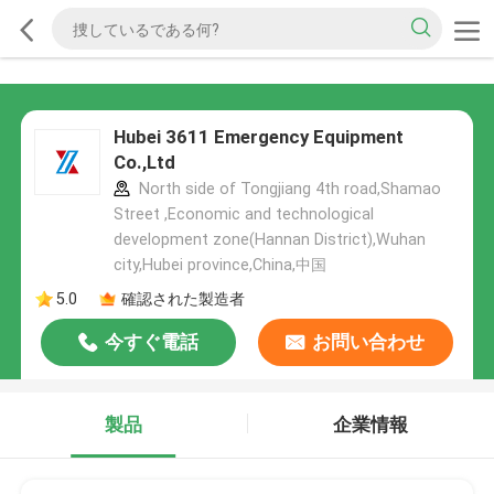
Hubei 3611 Emergency Equipment
Co.,Ltd
North side of Tongjiang 4th road,Shamao
Street ,Economic and technological
development zone(Hannan District),Wuhan
city,Hubei province,China,中国
5.0
確認された製造者
今すぐ電話
お問い合わせ
製品
企業情報