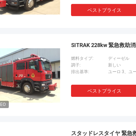
ベストプライス
SITRAK 228kw 緊急救
燃料タイプ:
ディーゼル
調子:
新しい
排出基準:
ユーロ 3、ユー
ベストプライス
DEO
スタッドレスタイヤ 緊急