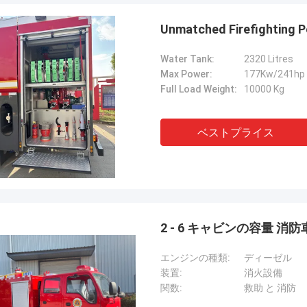
Unmatched Firefighting P
Water Tank:
2320 Litres
Max Power:
177Kw/241hp
Full Load Weight:
10000 Kg
ベストプライス
2 - 6 キャビンの容量 消防
エンジンの種類:
ディーゼル
装置:
消火設備
関数:
救助 と 消防