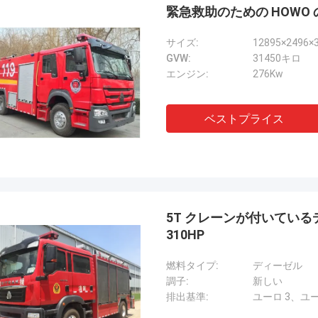
緊急救助のための HOWO 
サイズ:
12895×2496×
GVW:
31450キロ
エンジン:
276Kw
ベストプライス
5T クレーンが付いている
310HP
燃料タイプ:
ディーゼル
調子:
新しい
排出基準:
ユーロ 3、ユー