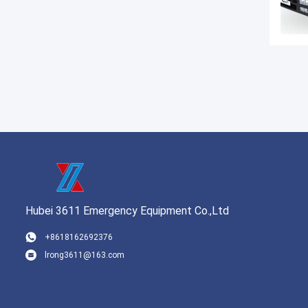
Hubei 3611 Emergency Equipment Co.,Ltd
+8618162692376
lrong3611@163.com