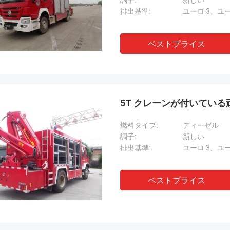
調子:
新しい
排出基準:
ユーロ 3、ユー
ベストプライス
5T クレーンが付いている頑丈
燃料タイプ:
ディーゼル
調子:
新しい
排出基準:
ユーロ 3、ユー
ベストプライス