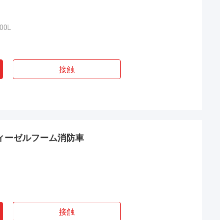
00L
接触
ディーゼルフーム消防車
接触