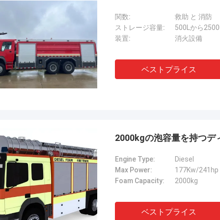
関数:
救助 と 消防
ストレージ容量:
500Lから2500
装置:
消火設備
ベストプライス
2000kgの泡容量を持つ
Engine Type:
Diesel
Max Power:
177Kw/241hp
Foam Capacity:
2000kg
ベストプライス