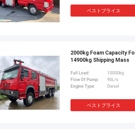
ベストプライス
2000kg Foam Capacity Foa
14900kg Shipping Mass
Full Load:
10000kg
Flow Of Pump:
90L/s
Engine Type:
Diesel
ベストプライス