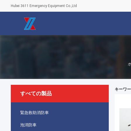
Hubei 3611 Emergency Equipment Co.,Ltd
キーワード [
すべての製品
緊急救助消防車
泡消防車